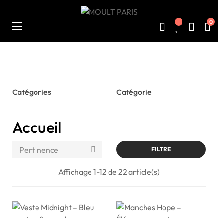
0
Basculer
☰
la
navigation
Catégories
Catégorie
Accueil
Pertinence

FILTRE
Affichage 1-12 de 22 article(s)